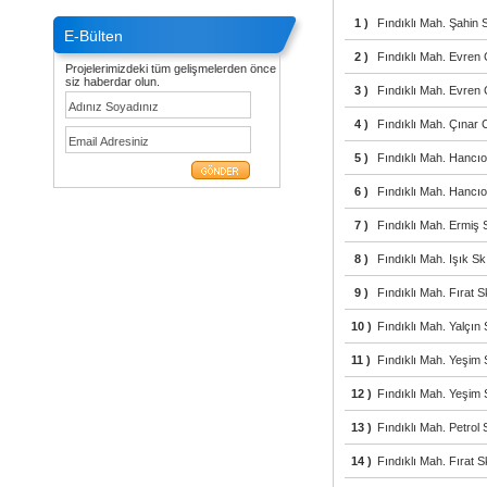
1 )
Fındıklı Mah. Şahin 
E-Bülten
2 )
Fındıklı Mah. Evren 
Projelerimizdeki tüm gelişmelerden önce
siz haberdar olun.
3 )
Fındıklı Mah. Evren
4 )
Fındıklı Mah. Çınar
5 )
Fındıklı Mah. Hancıo
6 )
Fındıklı Mah. Hancıo
7 )
Fındıklı Mah. Ermiş S
8 )
Fındıklı Mah. Işık S
9 )
Fındıklı Mah. Fırat 
10 )
Fındıklı Mah. Yalçın 
11 )
Fındıklı Mah. Yeşim 
12 )
Fındıklı Mah. Yeşim S
13 )
Fındıklı Mah. Petrol
14 )
Fındıklı Mah. Fırat 